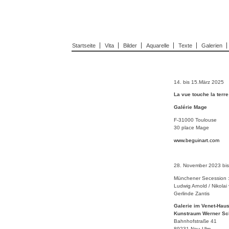
Startseite
Vita
Bilder
Aquarelle
Texte
Galerien
14. bis 15.
März
2025
La vue touche la terre
Galérie Mage
F-31000 Toulouse
30 place Mage
www.beguinart.com
28. November 2023 bis
Münchener Secession 
Ludwig Arnold / Nikolai
Gerlinde Zantis
Galerie im Venet-Hau
Kunstraum Werner Sc
Bahnhofstraße 41
89231 Neu-Ulm