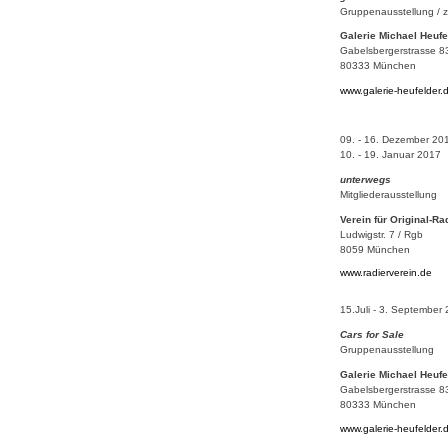
Gruppenausstellung / zu
Galerie Michael Heufe
Gabelsbergerstrasse 8
80333 München
www.galerie-heufelder.
09. - 16. Dezember 20
10. - 19. Januar 2017
unterwegs
Mitgliederausstellung
Verein für Original-Ra
Ludwigstr. 7 / Rgb
8059 München
www.radierverein.de
15.Juli - 3. September
Cars for Sale
Gruppenausstellung
Galerie Michael Heufe
Gabelsbergerstrasse 8
80333 München
www.galerie-heufelder.