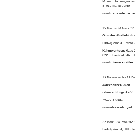
Museum für zeitgenöss
87616 Marktoberdorf
www.kuenstlerhaus-mar
15.Mai bis 24.Mai 2021
Gemalte Wirklichkeit 
Ludwig Arnold, Lothar G
Kulturwerkstatt Haus 
82256 Fürstenfeldbruc
www.kulturwerkstattha
13.November bis 17.D
Jahresgaben 2020
release Stuttgart e.V.
70190 Stuttgart
www.release-stuttgart.
22.März - 24. Mai 2020
Ludwig Arnold, Ulrike 