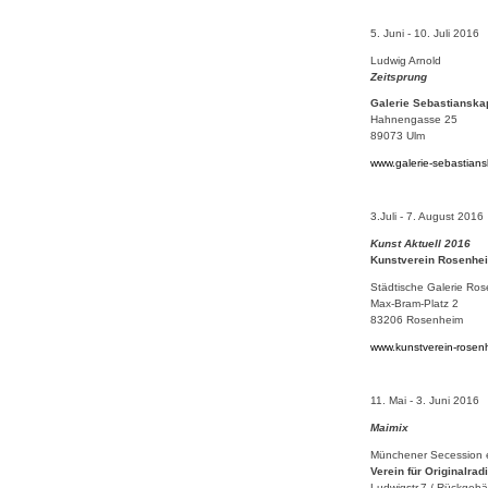
5. Juni - 10. Juli 2016
Ludwig Arnold
Zeitsprung
Galerie Sebastianskap
Hahnengasse 25
89073 Ulm
www.galerie-sebastians
3.Juli - 7. August 2016
Kunst Aktuell 2016
Kunstverein Rosenhe
Städtische Galerie Ro
Max-Bram-Platz 2
83206 Rosenheim
www.kunstverein-rosen
11. Mai - 3. Juni 2016
Maimix
Münchener Secession e
Verein für Originalra
Ludwigstr.7 / Rückgeb