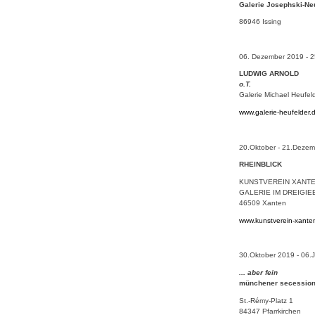
Galerie Josephski-N
86946 Issing
06. Dezember 2019 - 2
LUDWIG ARNOLD
o.T.
Galerie Michael Heufe
www.galerie-heufelder.
20.Oktober - 21.Deze
RHEINBLICK
KUNSTVEREIN XANTEN
GALERIE IM DREIGI
46509 Xanten
www.kunstverein-xante
30.Oktober 2019 - 06.
... aber fein
münchener secession i
St.-Rémy-Platz 1
84347 Pfarrkirchen