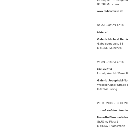
80539 München
www.radierverein.de
08.04. - 07.05.2016
Malerei
Galerie Michael Heufe
Gabelsbergerstr. 83
D-80333 München
20.03. - 10.04.2016
Blickfeld II
Ludwig Arnold / Ernst 
Galerie Josephski-N
Wessobrunner Straße 
D-86946 Issing
28.11. 2015 - 06.01.2
... und stehlen dem li
Hans-Reiffenstuel-Ha
St.Rémy-Platz 1
D-84347 Pfarrkirchen