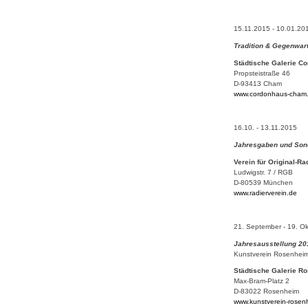
15.11.2015 - 10.01.20
Tradition & Gegenwar
Städtische Galerie 
Propsteistraße 46
D-93413 Cham
www.cordonhaus-cham
16.10. - 13.11.2015
Jahresgaben und Son
Verein für Original-R
Ludwigstr. 7 / RGB
D-80539 München
www.radierverein.de
21. September - 19. O
Jahresausstellung 20
Kunstverein Rosenhei
Städtische Galerie R
Max-Bram-Platz 2
D-83022 Rosenheim
www.kunstverein-rosen