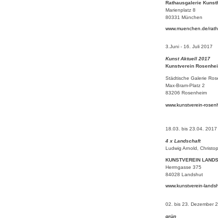
Rathausgalerie Kunst
Marienplatz 8
80331 München
www.muenchen.de/rath
3.Juni - 16. Juli 2017
Kunst Aktuell 2017
Kunstverein Rosenhe
Städtische Galerie Ro
Max-Bram-Platz 2
83206 Rosenheim
www.kunstverein-rosen
18.03. bis 23.04. 2017
4 x Landschaft
Ludwig Arnold, Christo
KUNSTVEREIN LANDSH
Herrngasse 375
84028 Landshut
www.kunstverein-lands
02. bis 23. Dezember 
grün