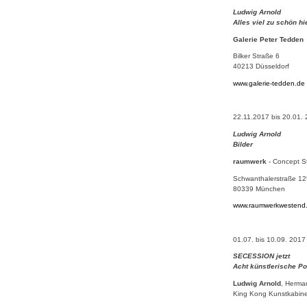
Ludwig Arnold
Alles viel zu schön hi
Galerie Peter Tedden
Bilker Straße 6
40213 Düsseldorf
www.galerie-tedden.de
22.11.2017 bis 20.01.
Ludwig Arnold
Bilder
raumwerk
- Concept S
Schwanthalerstraße 12
80339 München
www.raumwerkwestend
01.07. bis 10.09. 2017
SECESSION jetzt
Acht künstlerische Po
Ludwig Arnold
, Herman
King Kong Kunstkabinet