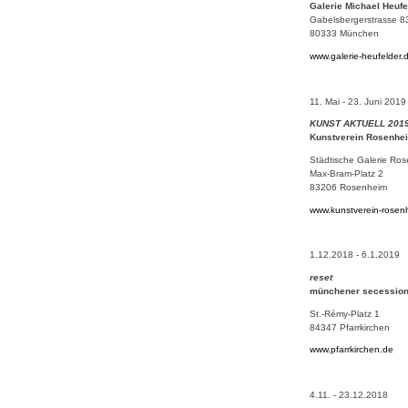
Galerie Michael Heufe
Gabelsbergerstrasse 8
80333 München
www.galerie-heufelder.
11. Mai - 23. Juni 2019
KUNST AKTUELL 201
Kunstverein Rosenhe
Städtische Galerie Ro
Max-Bram-Platz 2
83206 Rosenheim
www.kunstverein-rosen
1.12.2018 - 6.1.2019
reset
münchener secession i
St.-Rémy-Platz 1
84347 Pfarrkirchen
www.pfarrkirchen.de
4.11. - 23.12.2018