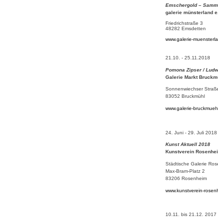
Emschergold – Samm
galerie münsterland e
Friedrichstraße 3
48282 Emsdetten
www.galerie-muensterl
21.10. - 25.11.2018
Pomona Zipser / Ludw
Galerie Markt Bruckm
Sonnenwiechser Straß
83052 Bruckmühl
www.galerie-bruckmueh
24. Juni - 29. Juli 2018
Kunst Aktuell 2018
Kunstverein Rosenhe
Städtische Galerie Ro
Max-Bram-Platz 2
83206 Rosenheim
www.kunstverein-rosen
10.11. bis 21.12. 2017