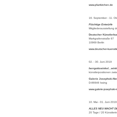
www.pfarrkirchen.de
16. September - 11. O
Flüchtige Entwürfe
Mitgliederausstellung
Deutscher Künstlerbu
Markgrafenstraße 67
10969 Berlin
www.deutscher-kuenstl
02. - 30. Juni 2019
herrgottswinkel...wink
künstlerpositionen zwi
Galerie Josephski-N
D-86946 Issing
www.galerie-josephski
10. Mai - 01. Juni 201
ALLES NEU MACHT D
20 Tage / 20 Künstlerin