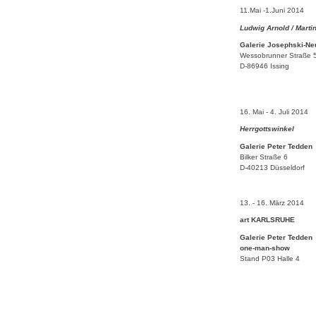
11.Mai -1.Juni 2014
Ludwig Arnold
/ Marti
Galerie Josephski-N
Wessobrunner Straße 
D-86946 Issing
16. Mai - 4. Juli 2014
Herrgottswinkel
Galerie Peter Tedden
Bilker Straße 6
D-40213 Düsseldorf
13. - 16. März 2014
art KARLSRUHE
Galerie Peter Tedden
one-man-show
Stand P03 Halle 4