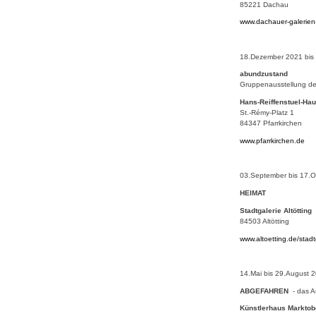
85221 Dachau
www.dachauer-galerie
18.Dezember 2021 bis
abundzustand
Gruppenausstellung d
Hans-Reiffenstuel-Hau
St.-Rémy-Platz 1
84347 Pfarrkirchen
www.pfarrkirchen.de
03.September bis 17.O
HEIMAT
Stadtgalerie Altötting
84503 Altötting
www.altoetting.de/stadt
14.Mai bis 29.August 
ABGEFAHREN
- das A
Künstlerhaus Marktob