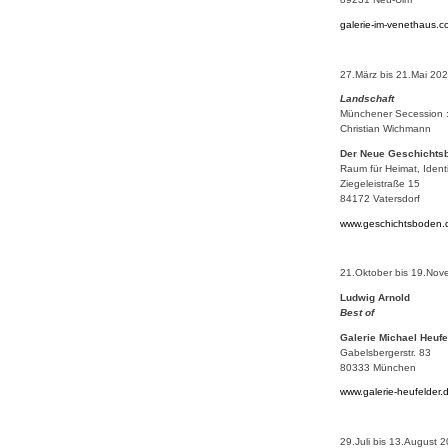
galerie-im-venethaus.
27.März bis 21.Mai 20
Landschaft
Münchener Secession : L
Christian Wichmann
Der Neue Geschichts
Raum für Heimat, Ident
Ziegeleistraße 15
84172 Vatersdorf
www.geschichtsboden.
21.Oktober bis 19.No
Ludwig Arnold
Best of
Galerie Michael Heufe
Gabelsbergerstr. 83
80333 München
www.galerie-heufelder.
29.Juli bis 13.August 