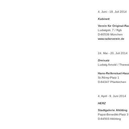
4. Juni - 18. Juli 2014
Kabinett
Verein für Original-R
Ludwigstr. 7 / Rgb
D-80539 München
www.radierverein.de
24. Mai - 20. Juli 2014
Dreisatz
Ludwig Arnold
/ Theres
Hans-Reifenstuel-Hau
St.Rémy-Platz 1
D-84347 Pfarrkirchen
4. April - 9. Juni 2014
HERZ
Stadtgalerie Altötting
Papst-Benedikt-Platz 3
D-84503 Altötting